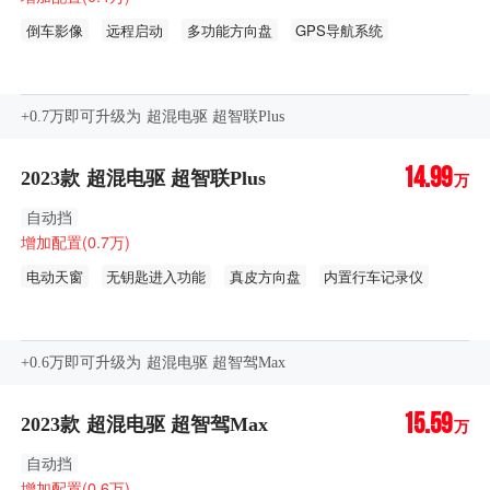
倒车影像
远程启动
多功能方向盘
GPS导航系统
中控彩色液晶屏幕
车联网
+0.7万即可升级为 超混电驱 超智联Plus
14.99
2023款 超混电驱 超智联Plus
万
自动挡
增加配置(0.7万)
电动天窗
无钥匙进入功能
真皮方向盘
内置行车记录仪
手机无线充电功能
LED／氙气大灯
LED日间行车灯
自动头灯
车内环境氛围灯
仿皮座椅
+0.6万即可升级为 超混电驱 超智驾Max
主座椅调节方式-腰部支撑(2向)
主/副驾驶座电动调节
15.59
后排杯架
后座出风口
2023款 超混电驱 超智驾Max
万
自动挡
增加配置(0.6万)