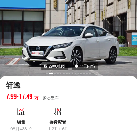
2906张图
全景内饰
轩逸
7.99-17.49
万
紧凑型车
销量
参数配置
08月43810
1.2T 1.6T