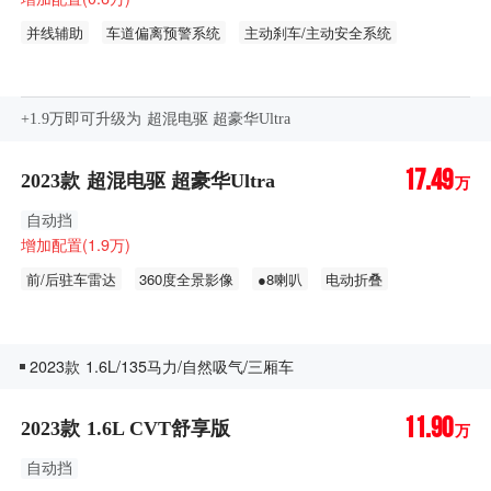
并线辅助
车道偏离预警系统
主动刹车/主动安全系统
疲劳驾驶提示
全速自适应巡航
自适应远近光
+1.9万即可升级为 超混电驱 超豪华Ultra
17.49
2023款 超混电驱 超豪华Ultra
万
自动挡
增加配置(1.9万)
前/后驻车雷达
360度全景影像
●8喇叭
电动折叠
后视镜加热
2023款 1.6L/135马力/自然吸气/三厢车
11.90
2023款 1.6L CVT舒享版
万
自动挡