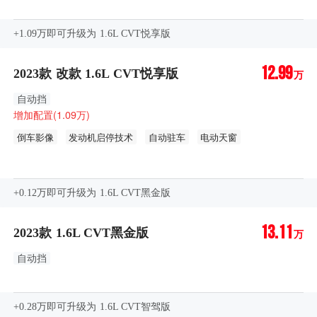
+1.09万即可升级为 1.6L CVT悦享版
12.99
2023款 改款 1.6L CVT悦享版
万
自动挡
增加配置(1.09万)
倒车影像
发动机启停技术
自动驻车
电动天窗
铝合金轮圈
无钥匙进入功能
远程启动
真皮方向盘
内置行车记录仪
LED／氙气大灯
LED日间行车灯
自动头灯
+0.12万即可升级为 1.6L CVT黑金版
仿皮座椅
后排杯架
GPS导航系统
中控彩色液晶屏幕
13.11
车联网
自动空调空调
后座出风口
温度分区控制
2023款 1.6L CVT黑金版
万
自动挡
+0.28万即可升级为 1.6L CVT智驾版