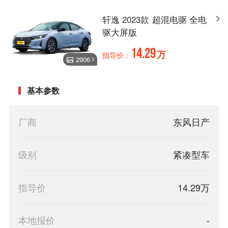
轩逸 2023款 超混电驱 全电
驱大屏版
14.29
万
指导价：
2906
基本参数
厂商
东风日产
级别
紧凑型车
指导价
14.29万
本地报价
-