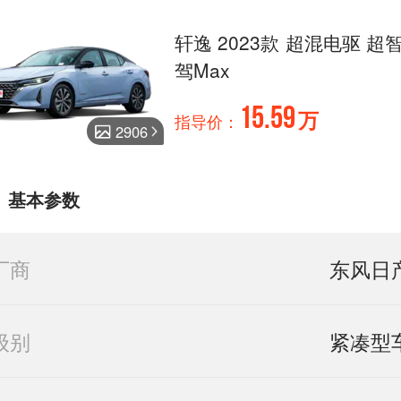
轩逸 2023款 超混电驱 超
驾Max
15.59
万
指导价：
2906
基本参数
厂商
东风日
级别
紧凑型