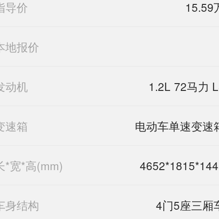
指导价
15.59
本地报价
发动机
1.2L 72马力 L
变速箱
电动车单速变速
长*宽*高(mm)
4652*1815*144
车身结构
4门5座三厢