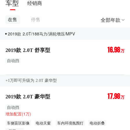
车型
经销商
全部年款
在售
停售
2019款 2.0T/188马力/涡轮增压/MPV
16.98
2019款 2.0T 舒享型
万
自动挡
+1万即可升级为 2.0T 豪华型
17.98
2019款 2.0T 豪华型
万
自动挡
增加配置(1万)
车侧盲区影像
电动天窗
车内环境氛围灯
电动折叠