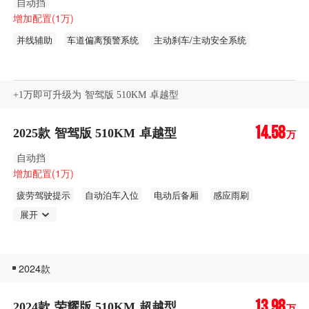
自动挡
增加配置(1万)
并线辅助
车道偏离预警系统
主动刹车/主动安全系统
全速自适应巡航
360度全景影像
可开启全景天窗
车顶行李架
自适应远近光
自动防眩目
后排侧隐私玻璃
+1万即可升级为 智驾版 510KM 卓越型
14.58
2025款 智驾版 510KM 卓越型
万
自动挡
增加配置(1万)
疲劳驾驶提示
自动泊车入位
电动后备厢
感应雨刷
展开
2024款
13.98
2024款 荣耀版 510KM 超越型
万