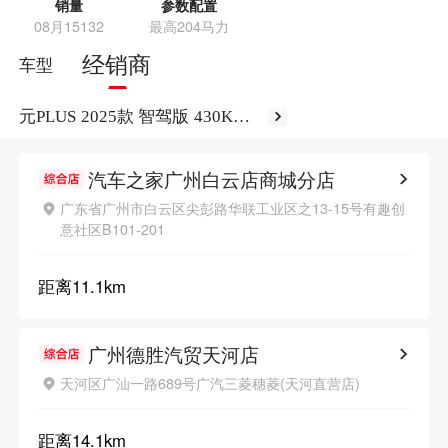
销量
参数配置
08月15132
最高204马力
经销商
车型
元PLUS 2025款 智驾版 430KM
领先型
汽车之家广州白云店商城分店
广东省广州市白云区尖彭路华联工业区之13-15号有趣创
意社区B101-201
距离
11.1km
广州德胜汽贸天河店
天河区广汕一路689号广汽三菱穗菱(天河直营店)
距离
14.1km