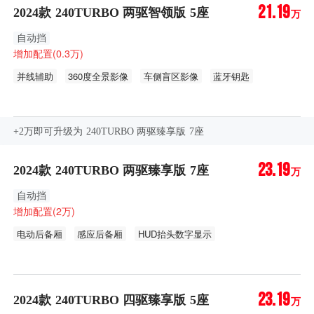
21.19
2024款 240TURBO 两驱智领版 5座
万
自动挡
增加配置(0.3万)
并线辅助
360度全景影像
车侧盲区影像
蓝牙钥匙
全液晶仪表盘
温度分区控制
+2万即可升级为 240TURBO 两驱臻享版 7座
23.19
2024款 240TURBO 两驱臻享版 7座
万
自动挡
增加配置(2万)
电动后备厢
感应后备厢
HUD抬头数字显示
内置行车记录仪
自动防眩目
流媒体后视镜
感应雨刷
23.19
2024款 240TURBO 四驱臻享版 5座
万