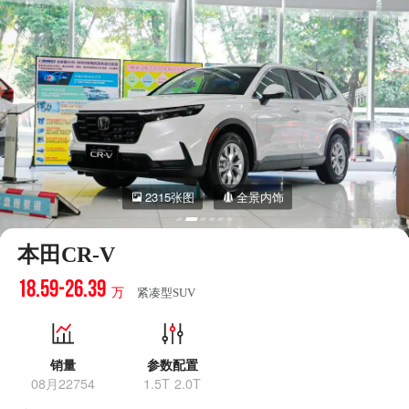
2315张图
全景内饰
本田CR-V
18.59-26.39
万
紧凑型SUV
销量
参数配置
08月22754
1.5T 2.0T