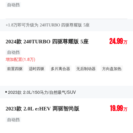
自动挡
+1.8万即可升级为 240TURBO 四驱尊耀版 5座
24.99
2024款 240TURBO 四驱尊耀版 5座
万
自动挡
增加配置(1.8万)
前置四驱
适时四驱
多片离合器
无后制动器
方向盘加热
转向辅助灯
车内环境氛围灯
电动座椅记忆功能
●12喇叭
后视镜记忆
2023款 2.0L/150马力/自然吸气/SUV
19.99
2023款 2.0L e:HEV 两驱智尚版
万
自动挡