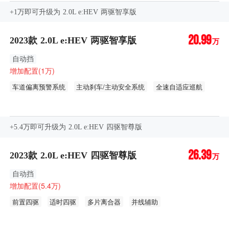
+1万即可升级为 2.0L e:HEV 两驱智享版
20.99
2023款 2.0L e:HEV 两驱智享版
万
自动挡
增加配置(1万)
车道偏离预警系统
主动刹车/主动安全系统
全速自适应巡航
蓝牙钥匙
无钥匙进入功能
全液晶仪表盘
自适应远近光
后排侧隐私玻璃
+5.4万即可升级为 2.0L e:HEV 四驱智尊版
26.39
2023款 2.0L e:HEV 四驱智尊版
万
自动挡
增加配置(5.4万)
前置四驱
适时四驱
多片离合器
并线辅助
前/后驻车雷达
360度全景影像
车侧盲区影像
电动后备厢