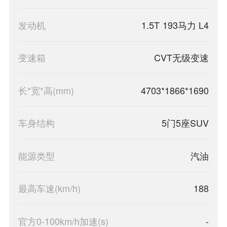
发动机
1.5T 193马力 L4
变速箱
CVT无级变速
长*宽*高(mm)
4703*1866*1690
车身结构
5门5座SUV
能源类型
汽油
最高车速(km/h)
188
官方0-100km/h加速(s)
-