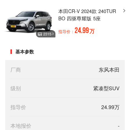
本田CR-V 2024款 240TUR
BO 四驱尊耀版 5座
24.99
万
指导价：
2315
基本参数
厂商
东风本田
级别
紧凑型SUV
指导价
24.99万
本地报价
-