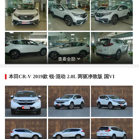
查看全部
本田CR-V 2019款 锐·混动 2.0L 两驱净致版 国VI