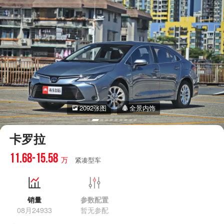
2092张图
全景内饰
卡罗拉
11.68-15.58
万
紧凑型车
销量
参数配置
08月24933
暂无参配