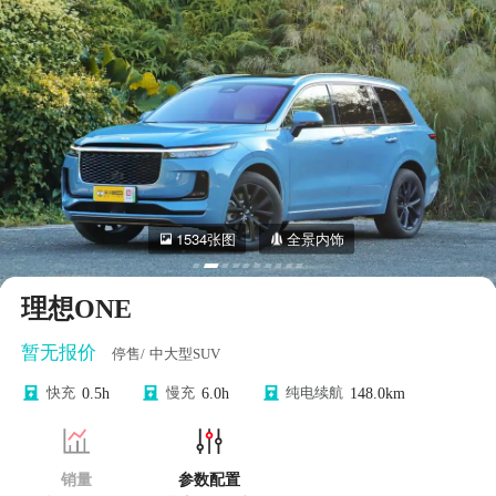
1534张图
全景内饰
理想ONE
暂无报价
停售/
中大型SUV
快充
0.5h
慢充
6.0h
纯电续航
148.0km
销量
参数配置