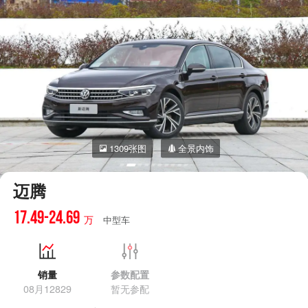
1309张图
全景内饰
迈腾
17.49-24.69
万
中型车
销量
参数配置
08月12829
暂无参配