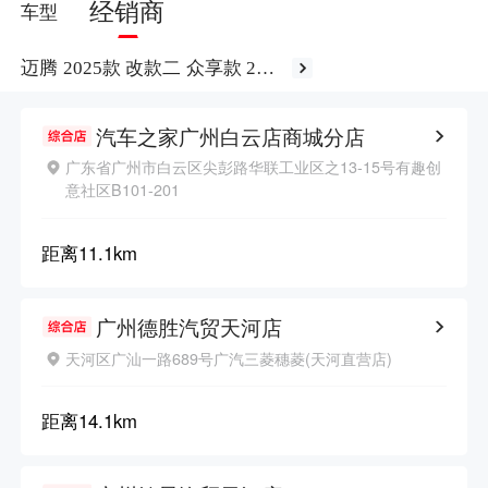
经销商
车型
迈腾 2025款 改款二 众享款 280
TSI DSG豪华型
汽车之家广州白云店商城分店
广东省广州市白云区尖彭路华联工业区之13-15号有趣创
意社区B101-201
距离
11.1km
广州德胜汽贸天河店
天河区广汕一路689号广汽三菱穗菱(天河直营店)
距离
14.1km