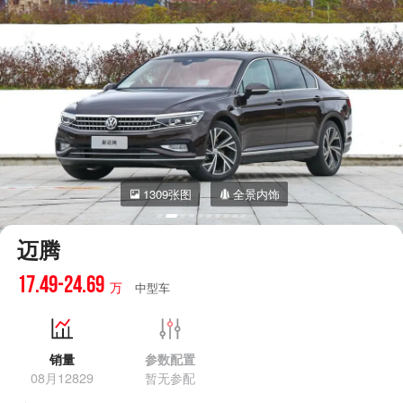
1309张图
全景内饰
迈腾
17.49-24.69
万
中型车
销量
参数配置
08月12829
暂无参配