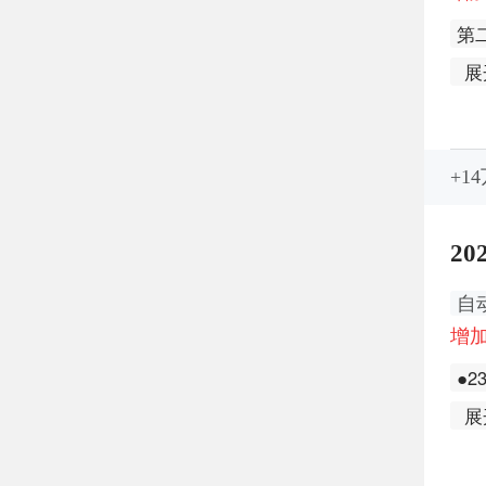
第
展
+1
20
自
增加
●2
展