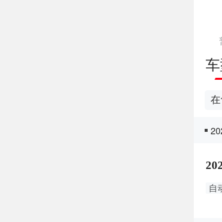
车
在
2
20
自