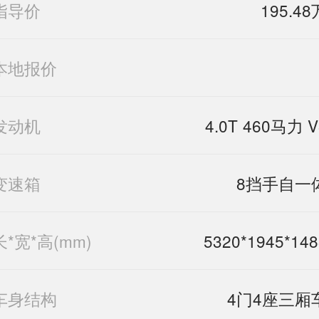
指导价
195.48
本地报价
发动机
4.0T 460马力 V
变速箱
8挡手自一
长*宽*高(mm)
5320*1945*148
车身结构
4门4座三厢