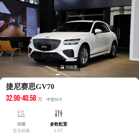
70张图
捷尼赛思GV70
32.98-40.58
万
中型SUV
销量
参数配置
暂无销量
2.5T