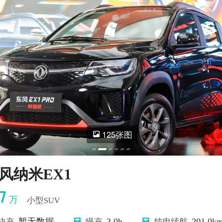
125张图
风纳米EX1
57
万
小型SUV
暂无数据
3.0h
201.0k
快充
慢充
纯电续航