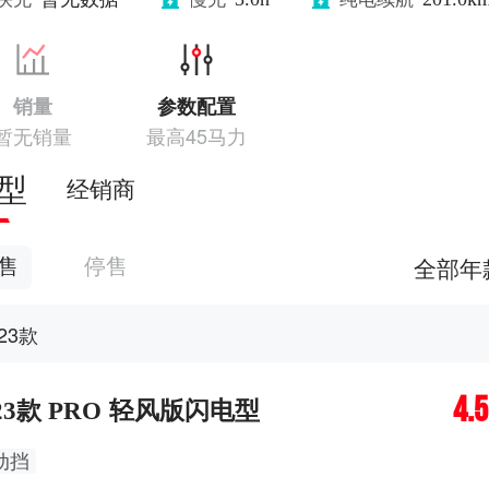
销量
参数配置
暂无销量
最高45马力
型
经销商
全部年
售
停售
023款
4.
023款 PRO 轻风版闪电型
动挡