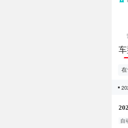
车
在
2
2
自