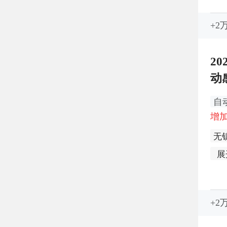
+2
20
动
自
增加
无
展
+2