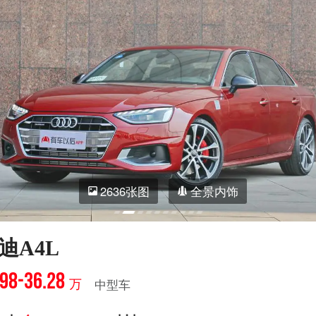
2636张图
全景内饰
迪A4L
.98-36.28
万
中型车