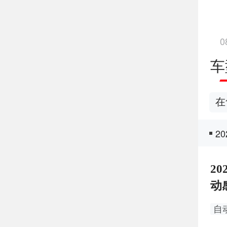
0
车
在
2
20
动
自