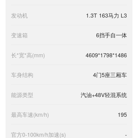
发动机
1.3T 163马力 L3
变速箱
6挡手自一体
长*宽*高(mm)
4609*1798*1486
车身结构
4门5座三厢车
能源类型
汽油+48V轻混系统
最高车速(km/h)
195
官方0-100km/h加速(s)
-