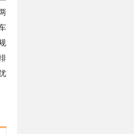
两
车
规
排
优