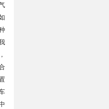
气
如
种
我
，
合
置
车
中