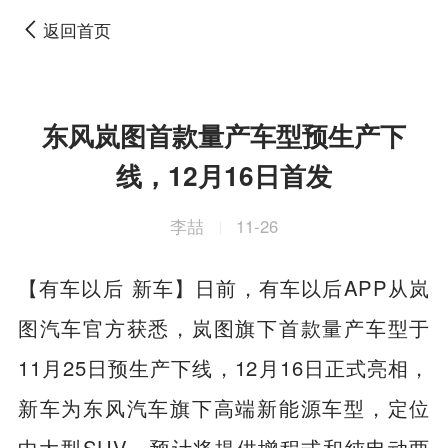
返回首页
东风岚图首款量产车型预生产下
线，12月16日首发
李喆
11-26
|
【有车以后 新车】日前，有车以后APP从岚
图汽车官方获悉，岚图旗下首款量产车型于
11月25日预生产下线，12月16日正式亮相，
新车为东风汽车旗下高端新能源车型，定位
中大型SUV，预计将提供增程式和纯电动两