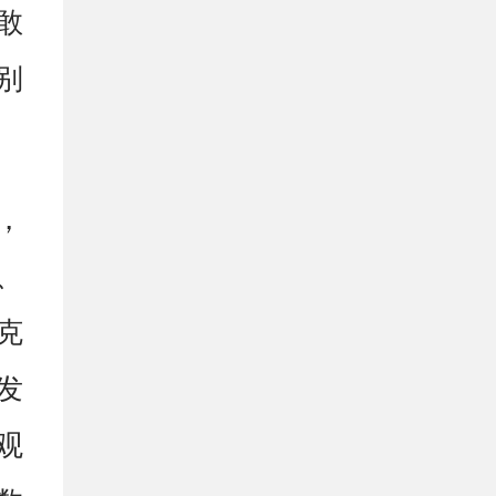
敢
别
，
、
克
发
观