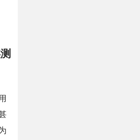
实测
用
甚
为