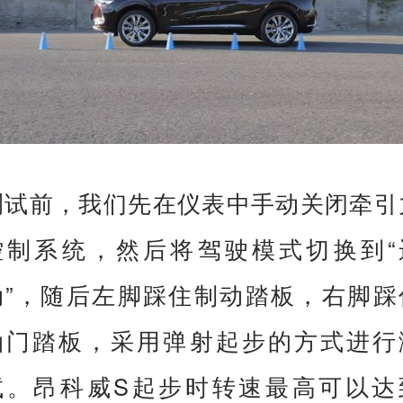
加速性能：
这台顶配版本的昂科威S搭载了一台2.0
发动机，可输出最大功率237Ps，峰值
矩350N·m，与之匹配的是一副9挡手自
体变速箱，同时顶配车型还装配了适时
驱系统。