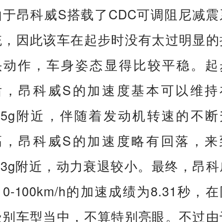
试。昂科威S起步时转速最高可以达
2200rpm左右，此时松开制动踏板，轮
短暂的打滑之后，237马力全数释放。