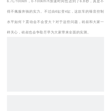
装上这款发动机的新款S320L，其官方油耗可降低至
6.7L/100km，0-100km/h加速时间也达到了6.8秒，真是不
得不佩服奔驰的实力。不过由6缸变4缸，这款车的噪音控制
水平如何？震动会不会变大？对于这些问题，砖叔和大家一
样关心，砖叔也会争取尽早为大家带来全面的实测。