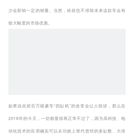
如果说此前百万级豪车“四缸机”的改变会让人惊讶，那么在
2018年的今天，一切都显得再正常不过了，因为高科技、电
动化技术的应用确实可以从功效上替代曾经的多缸数、大排
量发动机。在电动化的大背景下，可能在未来“有气缸”都已
经是一件奢侈的事了，不要觉得夸张，砖叔相信这一天并不