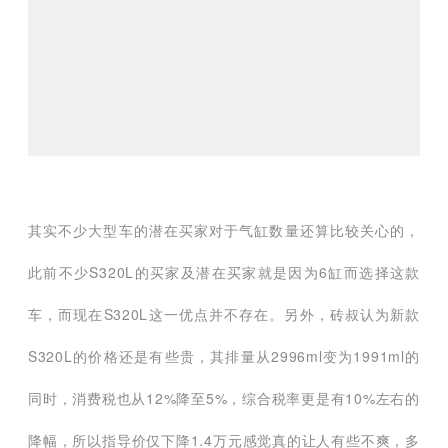
其实不少大型车的潜在买家对于气缸数量还算比较关心的，
此前不少S320L的买家及潜在买家就是因为6缸而选择这款
车，而现在S320L这一优点并不存在。另外，砖叔认为新款
S320L的价格还是有些贵，其排量从2996ml变为1991ml的
同时，消费税也从12%降至5%，综合税率更是有10%左右的
降幅，所以指导价仅下降1.4万元感觉真的让人有些不爽，多
少会影响一定的销量。当然，砖叔也不排除未来这款车会有
较大幅度的市场优惠。