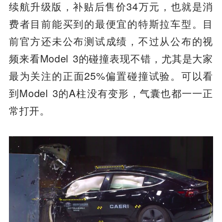
续航升级版，补贴后售价34万元，也就是消
费者目前能买到的最便宜的特斯拉车型。目
前官方还未公布测试成绩，不过从公布的视
频来看Model 3的碰撞表现不错，尤其是大家
最为关注的正面25%偏置碰撞试验。可以看
到Model 3的A柱没有变形，气囊也都一一正
常打开。