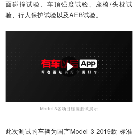
面碰撞试验、车顶强度试验、座椅/头枕试
验、行人保护试验以及AEB试验。
Play
Video
Model 3各项目碰撞测试展示
此次测试的车辆为国产Model 3 2019款 标准