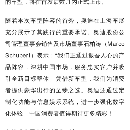
的车型，将在首发后数月内正式上市。
随着本次车型阵容的首秀，奥迪在上海车展
充分展示了其践行的重要承诺。奥迪股份公
司管理董事会销售及市场董事石柏涛（Marco
Schubert）表示：“我们正通过振奋人心的产
品阵容，深耕中国市场，服务忠实客户并吸
引全新目标群体。凭借新车型，我们为消费
者提供豪华出行的至臻之选。奥迪还通过定
制化功能与信息娱乐系统，进一步强化数字
化体验。中国消费者值得期待更多精彩！”