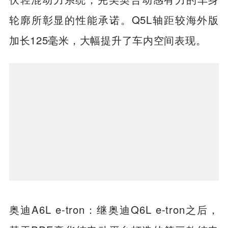
轮廓所彰显的性能承诺。Q5L轴距较海外版
加长125毫米，大幅提升了车内空间表现。
奥迪A6L e-tron：继奥迪Q6L e-tron之后，