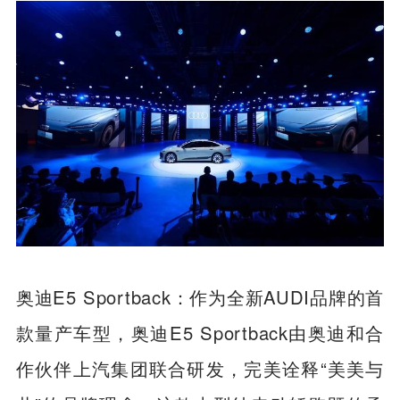
奥迪E5 Sportback：作为全新AUDI品牌的首
款量产车型，奥迪E5 Sportback由奥迪和合
作伙伴上汽集团联合研发，完美诠释“美美与