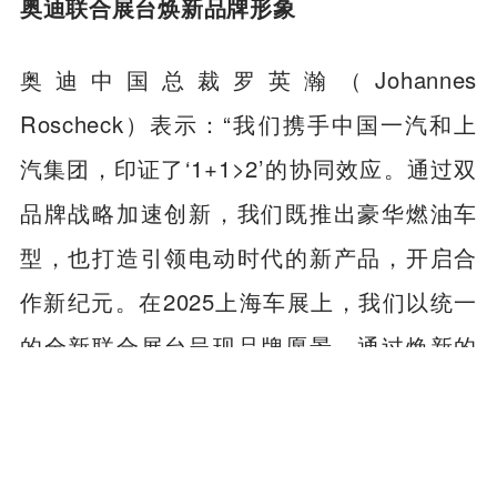
奥迪联合展台焕新品牌形象
奥迪中国总裁罗英瀚（Johannes
Roscheck）表示：“我们携手中国一汽和上
汽集团，印证了‘1+1>2’的协同效应。通过双
品牌战略加速创新，我们既推出豪华燃油车
型，也打造引领电动时代的新产品，开启合
作新纪元。在2025上海车展上，我们以统一
的全新联合展台呈现品牌愿景，通过焕新的
品牌形象设计，为观众带来可分享、个性化
的沉浸式体验。”