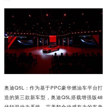
奥迪Q5L：作为基于PPC豪华燃油车平台打
造的第三款新车型，奥迪Q5L搭载增强版48
伏轻混动力系统，完美契合动感有力的车身