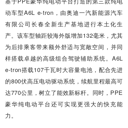
基于PPE豪华纯电动平台打造的第三款纯电
动车型A6L e-tron，由奥迪一汽新能源汽车
有限公司长春全新生产基地进行本土化生
产。该车型轴距较海外版增加132毫米，尤其
为后排乘客带来额外舒适与宽敞空间，并同
样搭载卓越的高级组合驾驶辅助系统。A6L
e-tron搭载107千瓦时大容量电池，配合先进
的800伏高压电动驱动系统，续航里程最高可
达770公里，树立了能效新标杆。同时，PPE
豪华纯电动平台还可实现更强大的快充能
力。