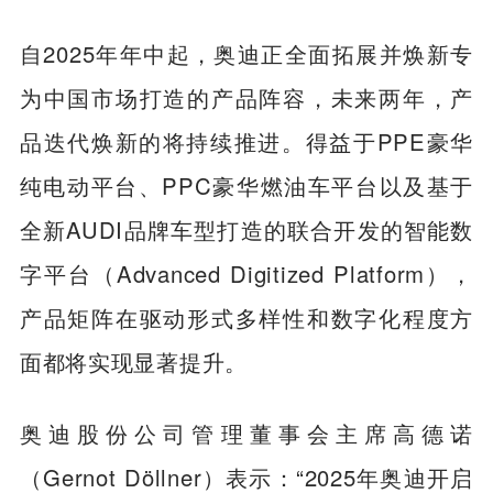
自2025年年中起，奥迪正全面拓展并焕新专
为中国市场打造的产品阵容，未来两年，产
品迭代焕新的将持续推进。得益于PPE豪华
纯电动平台、PPC豪华燃油车平台以及基于
全新AUDI品牌车型打造的联合开发的智能数
字平台（Advanced Digitized Platform），
产品矩阵在驱动形式多样性和数字化程度方
面都将实现显著提升。
奥迪股份公司管理董事会主席高德诺
（Gernot Döllner）表示：“2025年奥迪开启