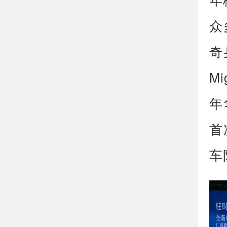
众
奇
Mi
年
首
车