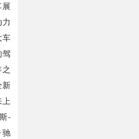
车展
动力
大车
的驾
年之
全新
来上
斯-
奔驰