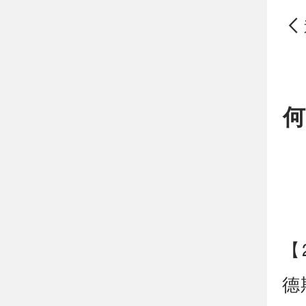
​
【
德