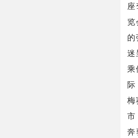
座
览
的
迷
乘
际
梅
市
奔