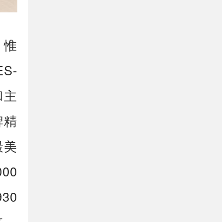
 惟
S-
和主
牌精
最美
00
30
来，