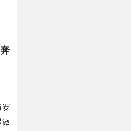
-奔
梅赛
星徽