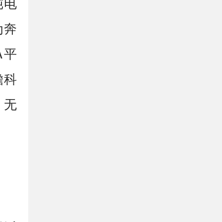
纯电
为奔
A平
瞻科
。无