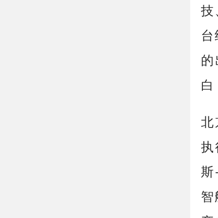
技
台
的
白
北
执
斯
智