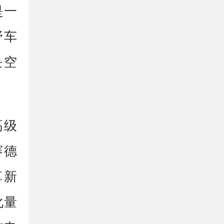
是一
野车
块空
高级
赛德
革新
化量