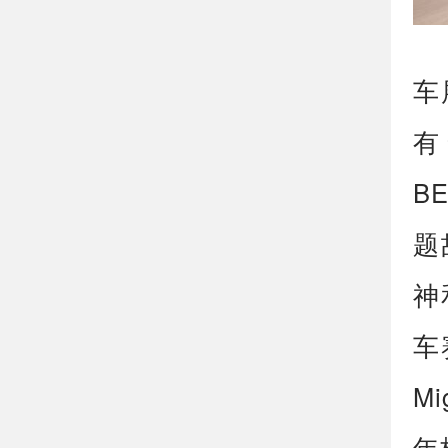
车
有
B
题
神
车
M
年