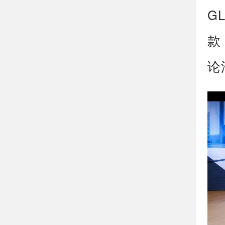
G
款
论