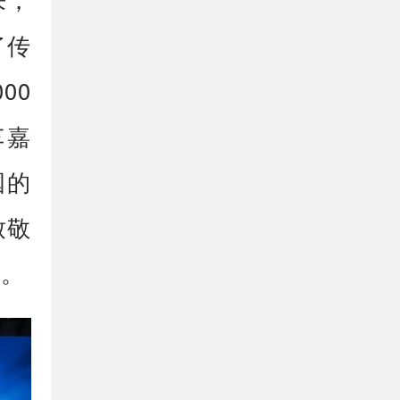
了传
00
典车嘉
国的
致敬
宴。