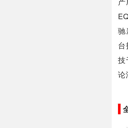
产
E
驰
台
技
论
全