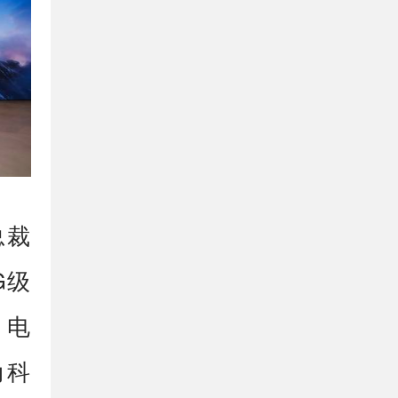
总裁
G级
。电
动科