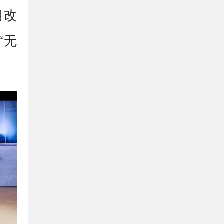
期改
“无