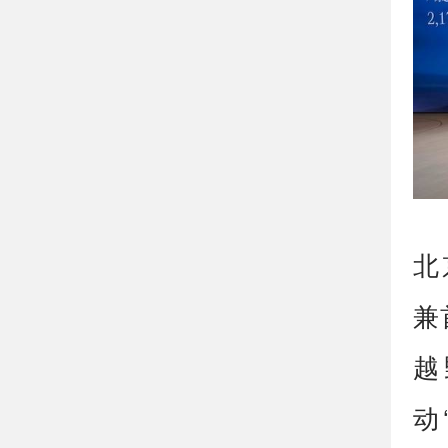
北
兼
越
动