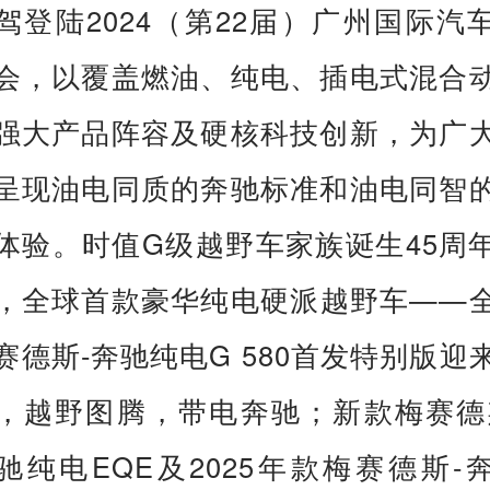
驾登陆2024（第22届）广州国际汽
会，以覆盖燃油、纯电、插电式混合
强大产品阵容及硬核科技创新，为广
呈现油电同质的奔驰标准和油电同智
体验。时值G级越野车家族诞生45周
，全球首款豪华纯电硬派越野车——
赛德斯-奔驰纯电G 580首发特别版迎
，越野图腾，带电奔驰；新款梅赛德
驰纯电EQE及2025年款梅赛德斯-