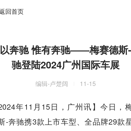
返回首页
何以奔驰 惟有奔驰——梅赛德斯
驰登陆2024广州国际车展
编辑-卢楚阔
11-15
|
2024年11月15日，广州讯】今日，
斯-奔驰携3款上市车型、全品牌29款