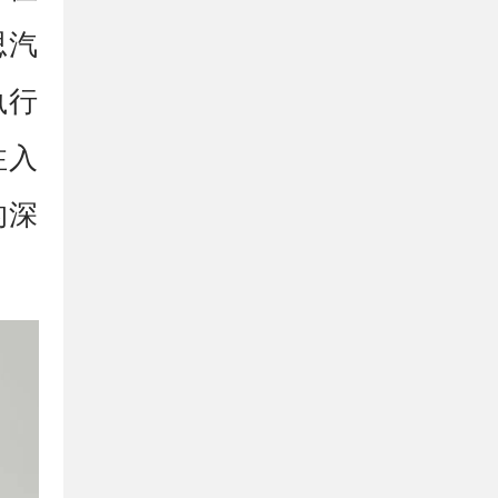
思汽
执行
注入
的深