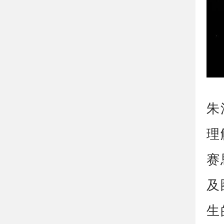
朱
理
赛
及
生