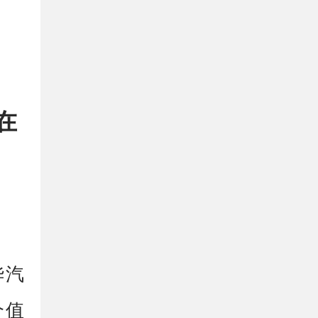
在
华汽
个值