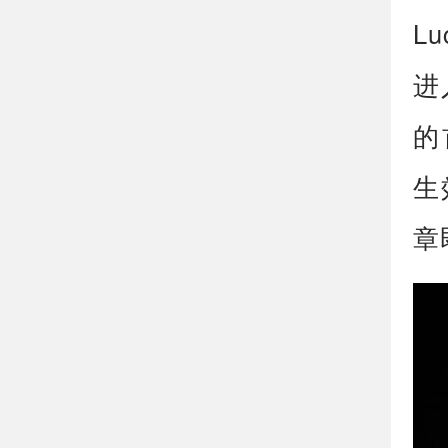
L
进
的
生
章