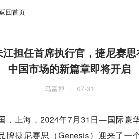
返回首页
朱江担任首席执行官，捷尼赛思
中国市场的新篇章即将开启
马富博
07-31
|
国，上海，2024年7月31日—国际豪
品牌捷尼赛思（Genesis）迎来了一