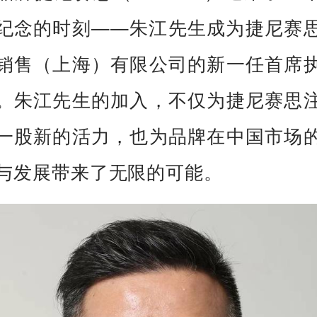
纪念的时刻——朱江先生成为捷尼赛
销售（上海）有限公司的新一任首席
。朱江先生的加入，不仅为捷尼赛思
一股新的活力，也为品牌在中国市场
与发展带来了无限的可能。