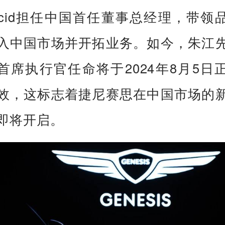
ucid担任中国首任董事总经理，带领
入中国市场并开拓业务。如今，朱江
首席执行官任命将于2024年8月5日
效，这标志着捷尼赛思在中国市场的
即将开启。