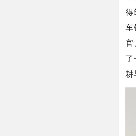
得
车
官
了
耕