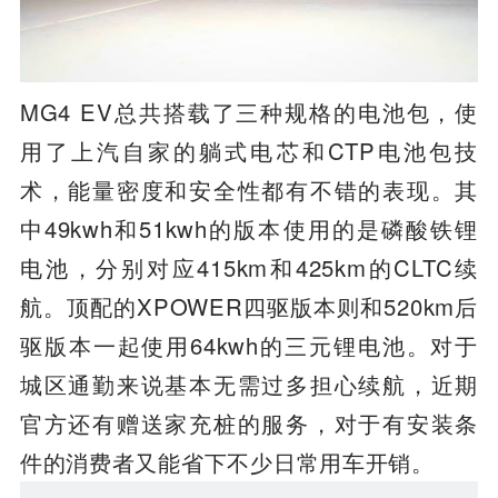
MG4 EV总共搭载了三种规格的电池包，使
用了上汽自家的躺式电芯和CTP电池包技
术，能量密度和安全性都有不错的表现。其
中49kwh和51kwh的版本使用的是磷酸铁锂
电池，分别对应415km和425km的CLTC续
航。顶配的XPOWER四驱版本则和520km后
驱版本一起使用64kwh的三元锂电池。对于
城区通勤来说基本无需过多担心续航，近期
官方还有赠送家充桩的服务，对于有安装条