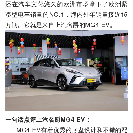
还在汽车文化悠久的欧洲市场拿下了欧洲紧
凑型电车销量的NO.1，海内外年销量接近15
万辆。它就是来自上汽名爵的MG4 EV。
一句话点评上汽名爵MG4 EV：
MG4 EV有着优秀的底盘设计和不错的配