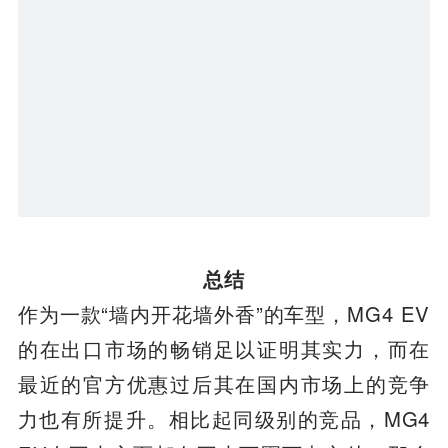
件的消费者又能省下不少日常用车开销。
总结
作为一款“墙内开花墙外香”的车型，MG4 EV
的在出口市场的畅销足以证明其实力，而在