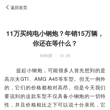
返回首页
11万买纯电小钢炮？年销15万辆，
你还在等什么？
钟梓骥
01-29
|
提起小钢炮，可能很多人首先想到的是
高尔夫GTI、AMG A45等车型。但无一例外
的，它们的价格都相对高昂。但是今天我们
要说到的这款车型不仅具备小钢炮的一切特
性，并且价格相比之下可以说十分亲民，它