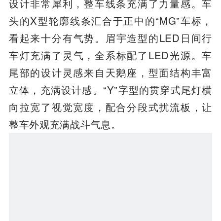
设计非常犀利，整车线条充满了力量感。车
头的X型轮廓线条汇合于正中的“MG”车标，
看起来十分有气势。眉宇造型的LED日间行
车灯充满了灵气，全系标配了LED光源。车
尾部的设计灵感来自天鹅座，型面结构丰富
立体，充满设计感。“Y”字型的贯穿式尾灯横
向拉宽了视觉宽度，配合分段式扰流板，让
整车外观充满战斗气息。