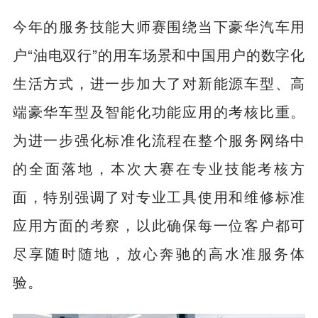
今年的服务技能大师赛围绕当下豪华汽车用
户
“
油电双行
”
的用车场景和中国用户的数字化
生活方式，进一步加大了对新能源车型、高
端豪华车型及智能化功能应用的考核比重。
为进一步强化标准化流程在整个服务网络中
的全面落地，本次大赛在专业技能考核方
面，特别强调了对专业工具使用和维修标准
应用方面的考察，以此确保每一位客户都可
尽享随时随地，放心奔驰的高水准服务体
验。