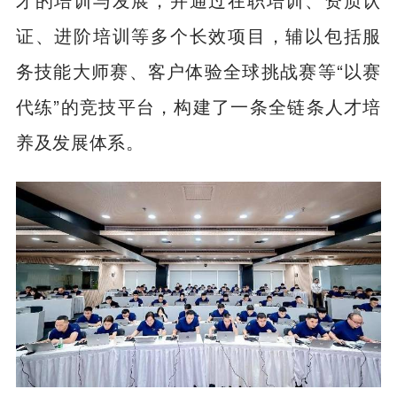
证、进阶培训等多个长效项目，辅以包括服
务技能大师赛、客户体验全球挑战赛等“以赛
代练”的竞技平台，构建了一条全链条人才培
养及发展体系。