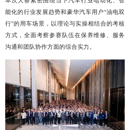
能化的行业发展趋势和豪华汽车用户
“
油电双
行
”
的用车场景，以理论与实操相结合的考核
方式，全面考察参赛队伍在保养维修、服务
沟通和团队协作方面的综合实力。