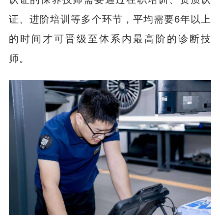
证、进阶培训等多个环节，平均需要6年以上
的时间才可晋级至体系内最高阶的诊断技
师。