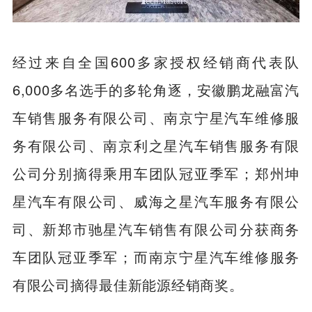
经过来自全国600多家授权经销商代表队
6,000多名选手的多轮角逐，安徽鹏龙融富汽
车销售服务有限公司、南京宁星汽车维修服
务有限公司、南京利之星汽车销售服务有限
公司分别摘得乘用车团队冠亚季军；郑州坤
星汽车有限公司、威海之星汽车服务有限公
司、新郑市驰星汽车销售有限公司分获商务
车团队冠亚季军；而南京宁星汽车维修服务
有限公司摘得最佳新能源经销商奖。