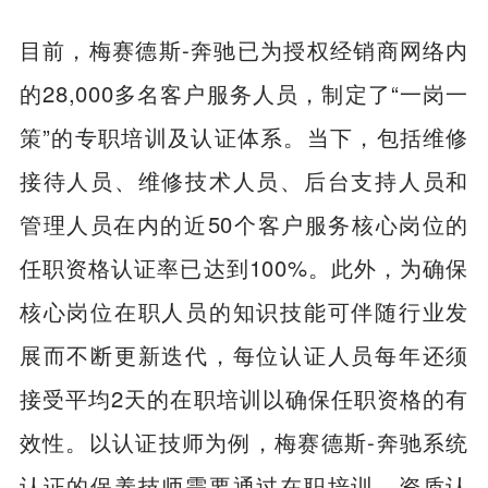
目前，梅赛德斯
-
奔驰已为授权经销商网络内
的28,000多名客户服务人员，制定了
“
一岗一
策
”
的专职培训及认证体系。当下，包括维修
接待人员、维修技术人员、后台支持人员和
管理人员在内的近50个客户服务核心岗位的
任职资格认证率已达到100%。此外，为确保
核心岗位在职人员的知识技能可伴随行业发
展而不断更新迭代，每位认证人员每年还须
接受平均2天的在职培训以确保任职资格的有
效性。以认证技师为例，梅赛德斯
-
奔驰系统
认证的保养技师需要通过在职培训、资质认