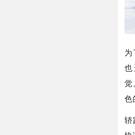
为
也
觉
色
轿