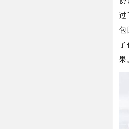
协
过
包
了
果