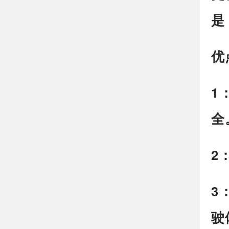
是
优
1
全
2
3
驶