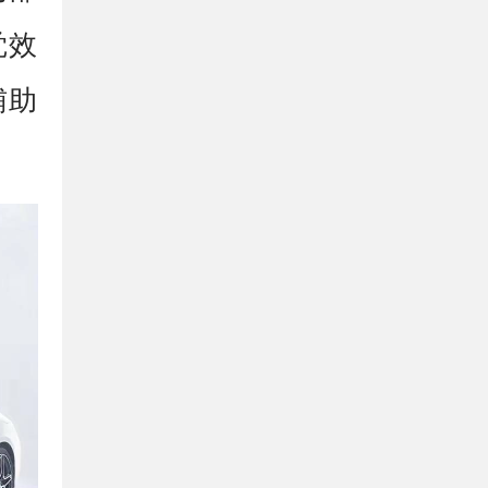
觉效
辅助