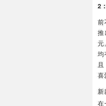
2
前
推
元
均
且
喜
新
在