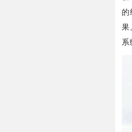
的
果
系