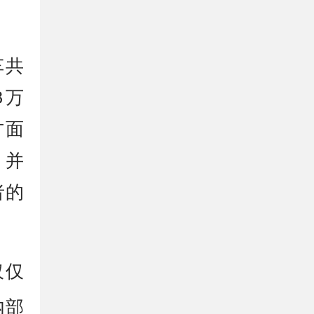
。
车共
8万
方面
。并
者的
仅仅
内部