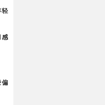
年轻
用感
些偏