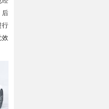
也经
。后
进行
觉效