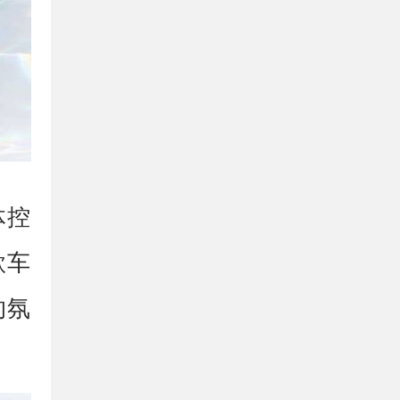
体控
款车
的氛