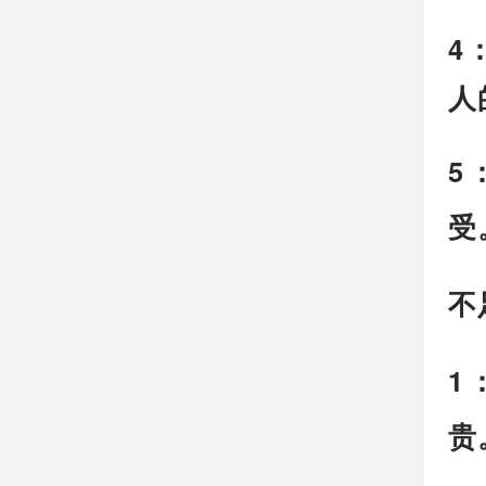
4
人
5
受
不
1
贵