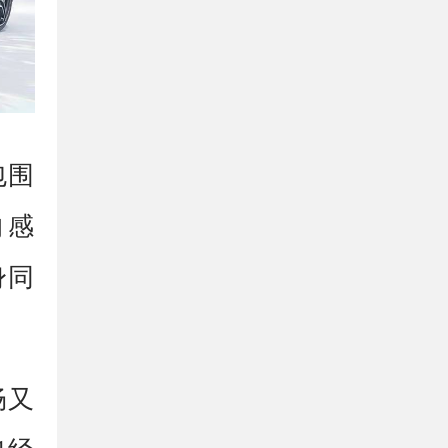
包围
的感
身同
畅又