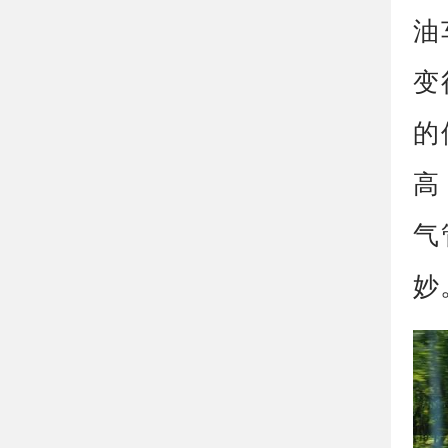
油
变
的
高
气
妙