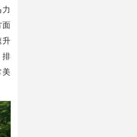
马力
方面
速升
，排
常美