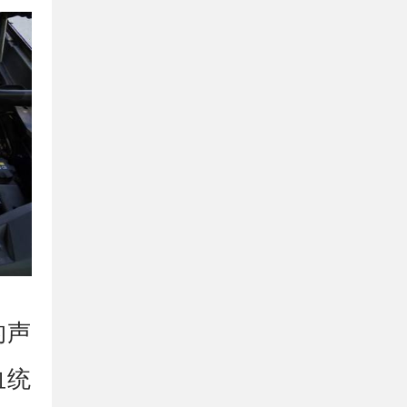
的声
血统