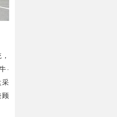
统，
牛·
盘采
兼顾