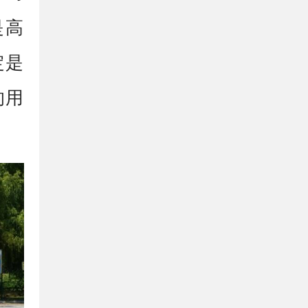
是高
定是
的用