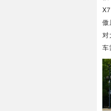
X
傲
对
车