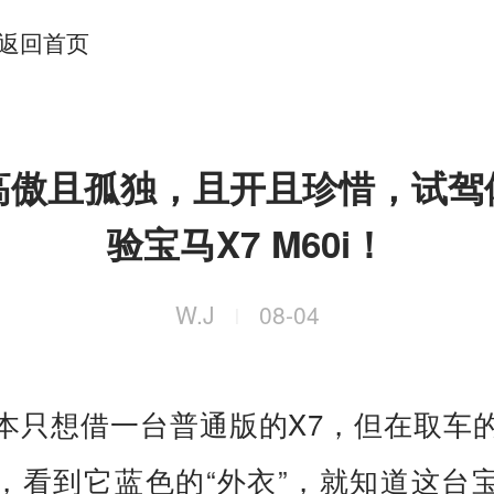
返回首页
高傲且孤独，且开且珍惜，试驾
验宝马X7 M60i！
W.J
08-04
|
本只想借一台普通版的X7，但在取车
，看到它蓝色的“外衣”，就知道这台