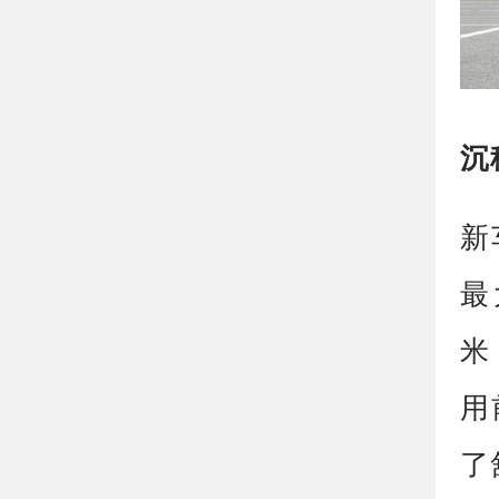
沉
新
最
米
用
了