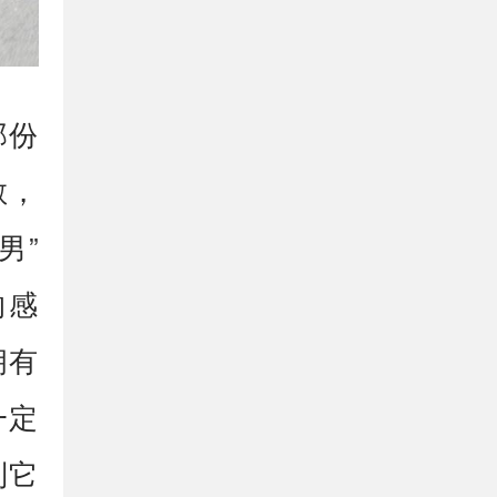
那份
敏，
男”
的感
拥有
一定
到它