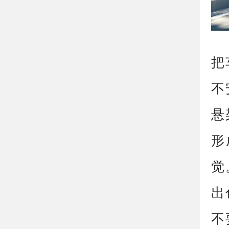
把
不
悬
形
觉
出
不