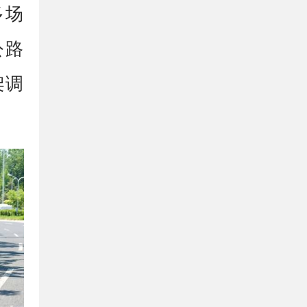
多场
公路
架调