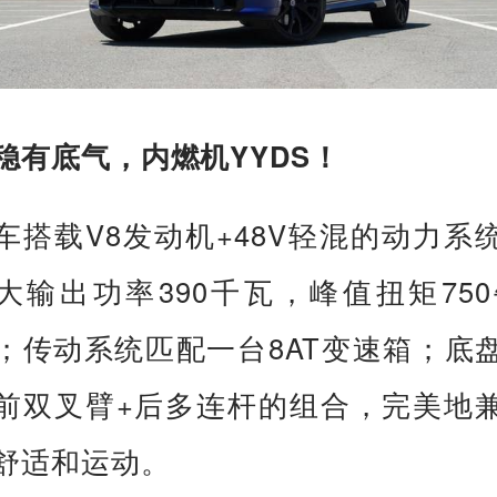
稳有底气，内燃机YYDS！
车搭载V8发动机+48V轻混的动力系
大输出功率390千瓦，峰值扭矩750
；传动系统匹配一台8AT变速箱；底
前双叉臂+后多连杆的组合，完美地
舒适和运动。