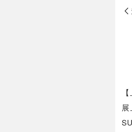
【
展
S