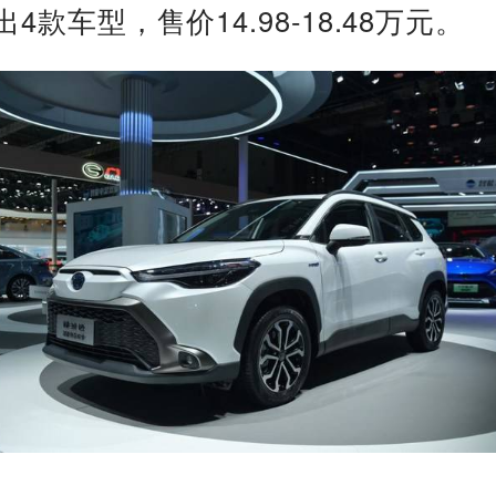
出4款车型，售价14.98-18.48万元。