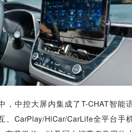
中，中控大屏内集成了T-CHAT智能
、CarPlay/HiCar/CarLife全平台