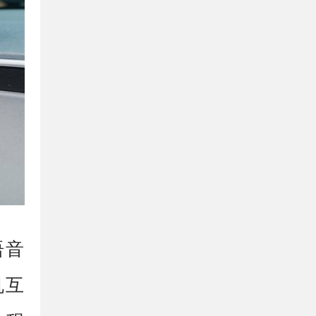
语音
手机互