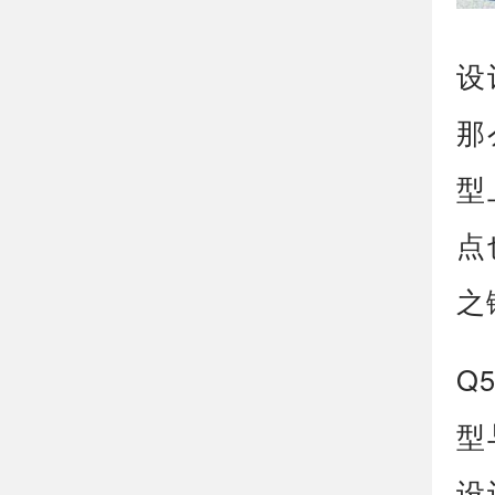
设
那
型
点
之
Q
型
设