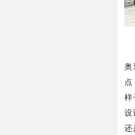
奥
点
样
设
还