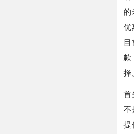
的
优
目
款
择
首
不
提