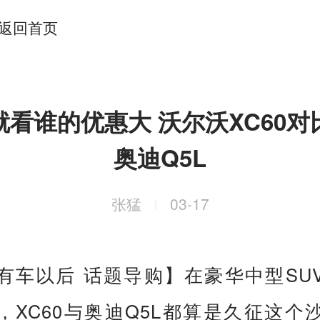
返回首页
就看谁的优惠大 沃尔沃XC60对
奥迪Q5L
张猛
03-17
|
有车以后 话题导购】在豪华中型SU
，XC60与奥迪Q5L都算是久征这个