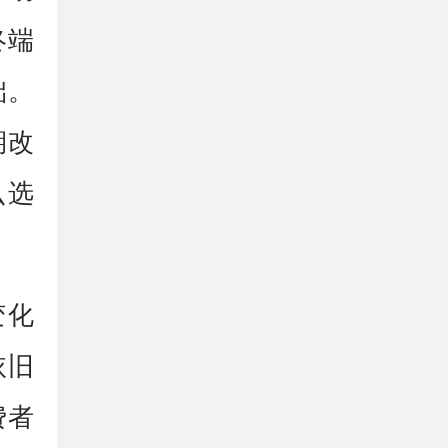
终端
础。
期改
么选
变化
依旧
费者