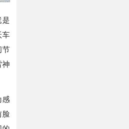
就是
沃车
间节
雷神
动感
前脸
围的