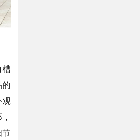
的槽
品的
外观
廓，
细节