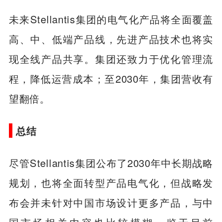
未来Stellantis集团的电气化产品将全面覆盖
高、中、低端产品线，先进产品技术也将实
现全线产品共享。集团还致力于优化管理流
程，降低运营成本；至2030年，集团营收有
望翻倍。
总结
尽管Stellantis集团公布了2030年中长期战略
规划，也将全面转型产品电气化，但战略发
布会并未针对中国市场设计更多产品，与中