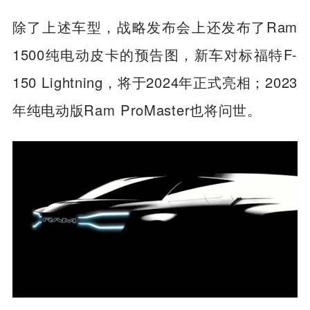
除了上述车型，战略发布会上还发布了Ram
1500纯电动皮卡的预告图，新车对标福特F-
150 Lightning，将于2024年正式亮相；2023
年纯电动版Ram ProMaster也将问世。