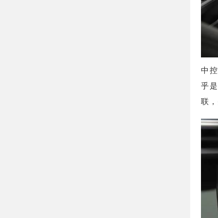
中控
乎是
联，