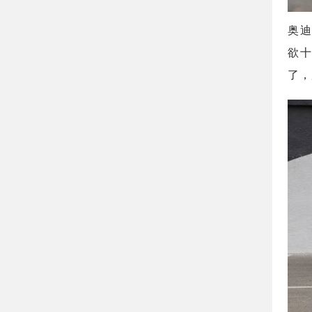
奥迪
欲十
了，