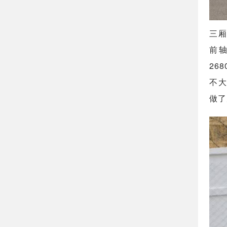
三厢
前轴
26
不大
做了