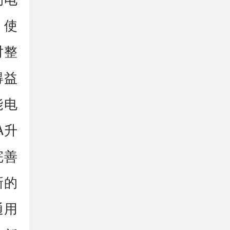
，使
对整
得益
能电
A升
完善
新的
通用