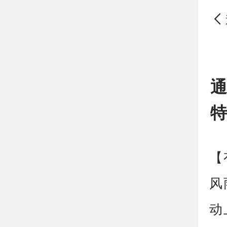
通
特
【
风
动