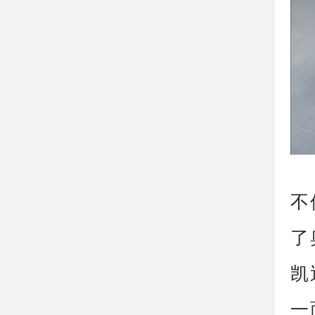
不
了
凯
一