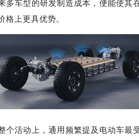
来多车型的研发制造成本，便能使其
价格上更具优势。
整个活动上，通用频繁提及电动车最