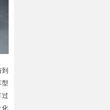
与到
车型
有过
土化