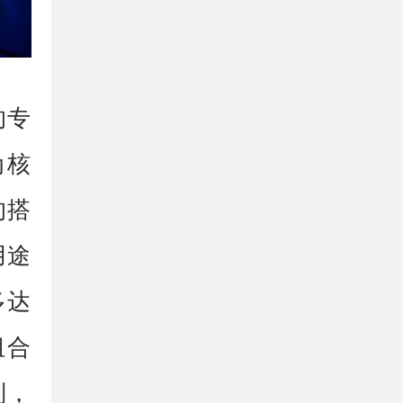
的专
为核
的搭
用途
多达
组合
制，