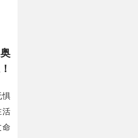
“奥
造！
无惧
在活
文命