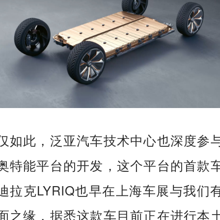
仅如此，泛亚汽车技术中心也深度参
奥特能平台的开发，这个平台的首款
迪拉克LYRIQ也早在上海车展与我们
面之缘，据悉这款车目前正在进行本