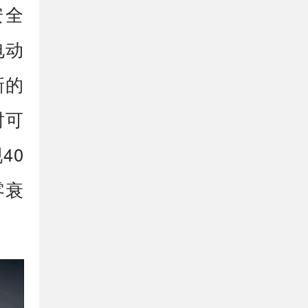
安全
电动
新的
时可
40
零衰