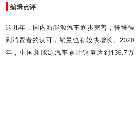
编辑点评
这几年，国内新能源汽车逐步完善，慢慢得
到消费者的认可，销量也有较快增长。2020
年，中国新能源汽车累计销量达到136.7万
辆，同比增长10.9%，两位数的增长非常难
得。这其中比亚迪就占据了很大份额，全年
累计新能源汽车将近18万辆。完成100万辆新
能源汽车下线是一个重大的里程碑，随着三
款DM-i车型的上市，市场需求旺盛，未来销
量大幅攀升并不出奇，期待比亚迪的第二个
100万辆新能源汽车下线。