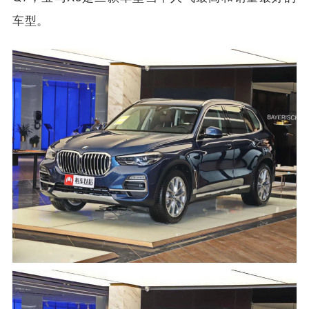
xDrive 30i 69.99万
说起宝马X5，自然离不开老对手奔驰GLE和奥迪
Q7，宝马X5是三款车型当中人气最高和销量最好的
车型。