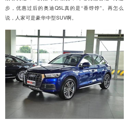
30TFSI荣享进取型 38.78万
别看奥迪Q5L的指导价很贵，终端优惠普遍8万起
步，优惠过后的奥迪Q5L真的是“香饽饽”。再怎么
说，人家可是豪华中型SUV啊。