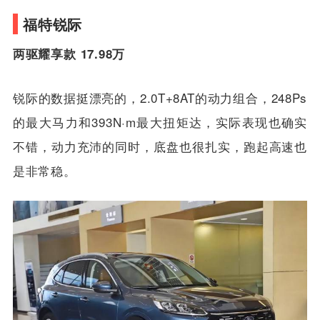
新能源车才是比亚迪的长项嘛。此前我们有车以后也
实测过
宋PLUS DM-i
，实际亏电油耗大概在4-
5L/100km，1.5L发动机这样的耗油，你说牛不牛？
福特锐际
两驱耀享款 17.98万
锐际的数据挺漂亮的，2.0T+8AT的动力组合，248Ps
的最大马力和393N·m最大扭矩达，实际表现也确实
不错，动力充沛的同时，底盘也很扎实，跑起高速也
是非常稳。