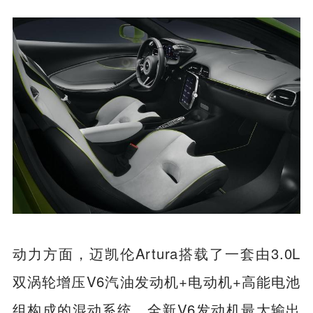
动力方面，迈凯伦Artura搭载了一套由3.0L
双涡轮增压V6汽油发动机+电动机+高能电池
组构成的混动系统。全新V6发动机最大输出