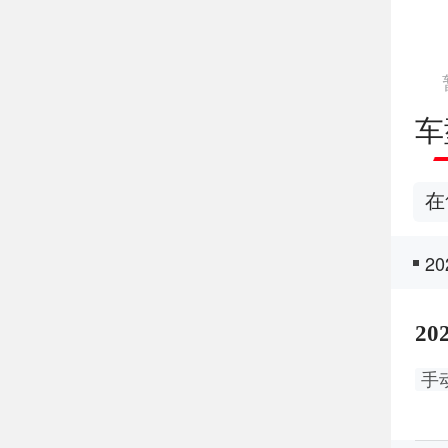
车
在
2
20
手