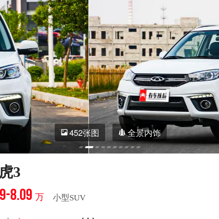
452张图
全景内饰
虎3
9-8.09
万
小型SUV