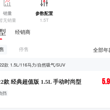
销量
参数配置
暂无销量
1.5T
型
经销商
全部年
售
停售
022款 1.5L/116马力/自然吸气/SUV
5.
22款 经典超值版 1.5L 手动时尚型
动挡