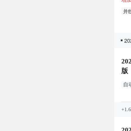
并
感
自
2
后
20
版
自
+1.
20