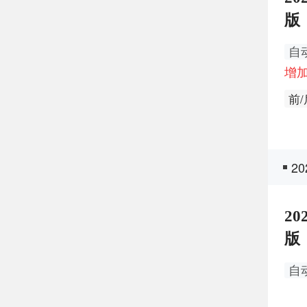
版
自
增加
前
主
L
2
仿
主
20
版
自