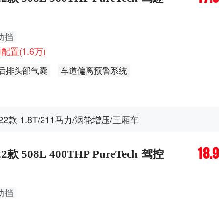
动挡
配置(1.6万)
/后排头部气囊
车道偏离预警系统
动刹车/主动安全系统
定速巡航
可开启全景天窗
ED／氙气大灯
自适应远近光
自动头灯
转向辅助灯
022款 1.8T/211马力/涡轮增压/三厢车
皮座椅
主座椅调节方式-高低调节(4向)
18.
/副驾驶座电动调节
后排杯架
感应雨刷
22款 508L 400THP PureTech 驾控
动挡