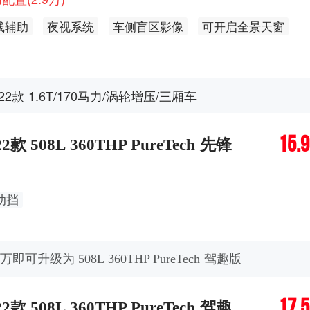
线辅助
夜视系统
车侧盲区影像
可开启全景天窗
应后备厢
手机无线充电功能
车内环境氛围灯
动防眩目
后视镜记忆
倒车自动下翻
自动防眩目
022款 1.6T/170马力/涡轮增压/三厢车
排独立空调
15.
22款 508L 360THP PureTech 先锋
动挡
6万即可升级为 508L 360THP PureTech 驾趣版
17.
22款 508L 360THP PureTech 驾趣