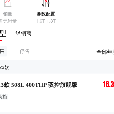
销量
参数配置
暂无销量
1.6T 1.8T
型
经销商
全部年
售
停售
023款
16.
23款 508L 400THP 驭控旗舰版
动挡