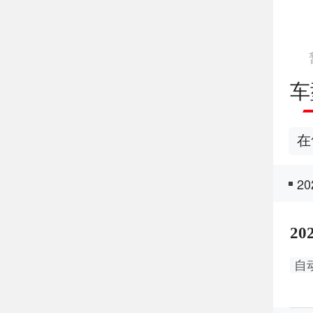
车
在
2
20
自