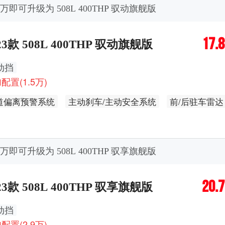
.5万即可升级为 508L 400THP 驭动旗舰版
17.
23款 508L 400THP 驭动旗舰版
动挡
配置(1.5万)
道偏离预警系统
主动刹车/主动安全系统
前/后驻车雷达
速自适应巡航
360度全景影像
无钥匙进入功能
皮方向盘
自适应远近光
真皮座椅
.9万即可升级为 508L 400THP 驭享旗舰版
座椅调节方式-腰部支撑(4向)
20.
座椅调节方式-腰部支撑(4向)
电动座椅记忆功能
23款 508L 400THP 驭享旗舰版
路救援呼叫
电动折叠
锁车自动折叠
动挡
配置(2.9万)