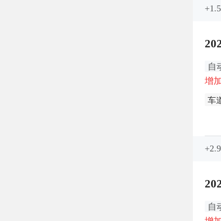
+1
20
自
增加
车
全
真
+2
副
主
20
道
自
增加