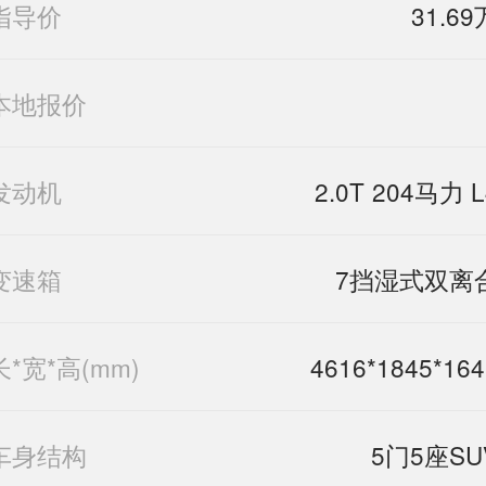
指导价
31.69
本地报价
发动机
2.0T 204马力 L
变速箱
7挡湿式双离
长*宽*高(mm)
4616*1845*164
车身结构
5门5座SU