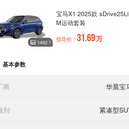
宝马X1 2025款 sDrive25Li
M运动套装
31.69
万
指导价：
1492
基本参数
厂商
华晨宝
级别
紧凑型SU