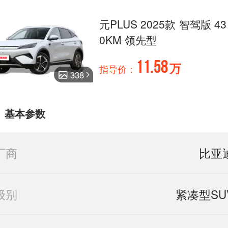
元PLUS 2025款 智驾版 43
0KM 领先型
11.58
万
指导价：
338
基本参数
厂商
比亚
级别
紧凑型SU