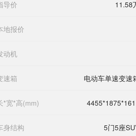
指导价
11.58
本地报价
发动机
变速箱
电动车单速变速
长*宽*高(mm)
4455*1875*161
车身结构
5门5座SU