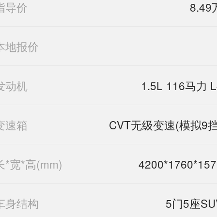
指导价
8.49
本地报价
发动机
1.5L 116马力 L
变速箱
CVT无级变速(模拟9挡
长*宽*高(mm)
4200*1760*157
车身结构
5门5座SU