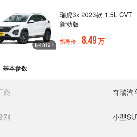
瑞虎3x 2023款 1.5L CVT
新动版
8.49
万
指导价：
819
基本参数
厂商
奇瑞汽
级别
小型SU