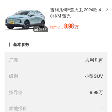
吉利几何E萤火虫 2024款 4
01KM 萤光
8.98
万
指导价：
317
基本参数
厂商
吉利几何
级别
小型SUV
指导价
8.98万
本地报价
-