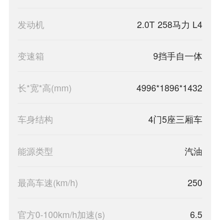
发动机
2.0T 258马力 L4
变速箱
9挡手自一体
长*宽*高(mm)
4996*1896*1432
车身结构
4门5座三厢车
能源类型
汽油
最高车速(km/h)
250
官方0-100km/h加速(s)
6.5