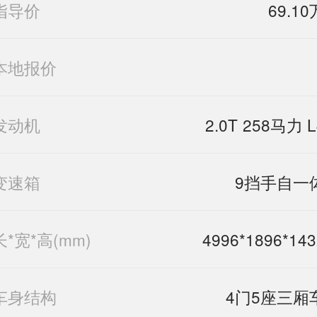
指导价
69.10
本地报价
发动机
2.0T 258马力 L
变速箱
9挡手自一
长*宽*高(mm)
4996*1896*143
车身结构
4门5座三厢