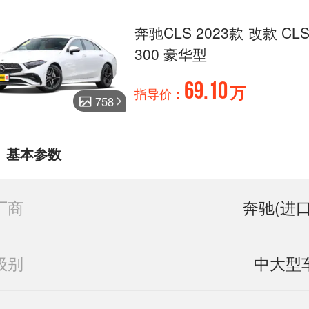
奔驰CLS 2023款 改款 CL
300 豪华型
69.10
万
指导价：
758
基本参数
厂商
奔驰(进口
级别
中大型