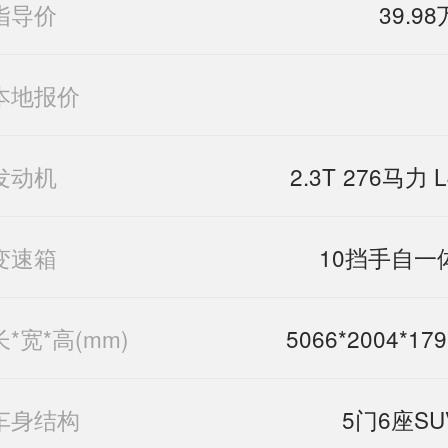
指导价
39.98
本地报价
发动机
2.3T 276马力 L
变速箱
10挡手自一
长*宽*高(mm)
5066*2004*179
车身结构
5门6座SU