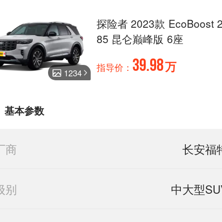
探险者 2023款 EcoBoost 
85 昆仑巅峰版 6座
39.98
万
指导价：
1234
基本参数
厂商
长安福
级别
中大型SU