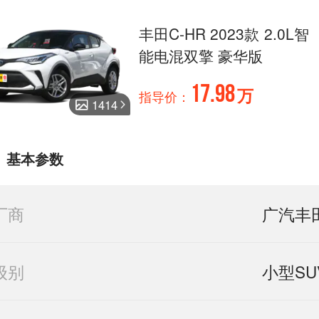
丰田C-HR 2023款 2.0L智
能电混双擎 豪华版
17.98
万
指导价：
1414
基本参数
厂商
广汽丰
级别
小型SU