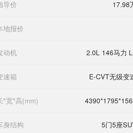
指导价
17.98
本地报价
发动机
2.0L 146马力 L
变速箱
E-CVT无级变
长*宽*高(mm)
4390*1795*156
车身结构
5门5座SU