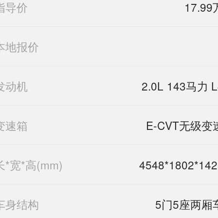
指导价
17.99
本地报价
发动机
2.0L 143马力 L
变速箱
E-CVT无级变
长*宽*高(mm)
4548*1802*142
车身结构
5门5座两厢