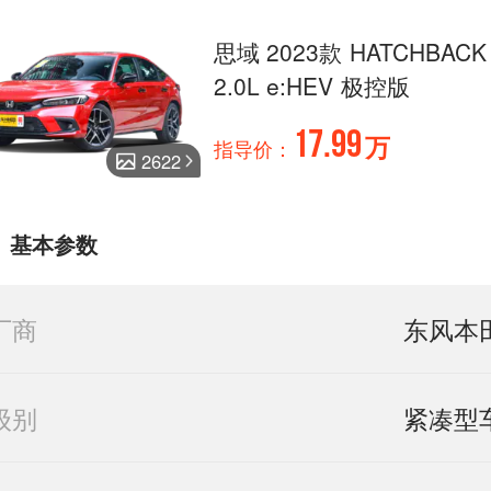
思域 2023款 HATCHBACK
2.0L e:HEV 极控版
17.99
万
指导价：
2622
基本参数
厂商
东风本
级别
紧凑型